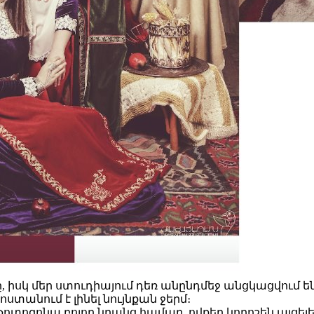
իսկ մեր ստուդիայում դեռ անընդմեջ անցկացվում են 
ստանում է լինել նույնքան ջերմ։
տոզոնա բոլոր նրանց համար, ովքեր կորոշեն այցելե