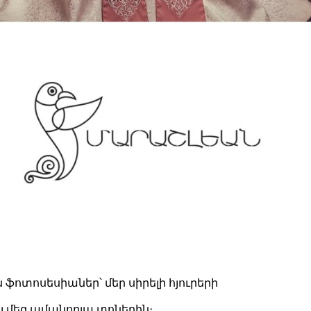
ֆոտոսեսիաներ՝ մեր սիրելի հյուրերի
լ մեզ ամանորյա տոներին։