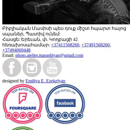
Բիբլիական Մասիսի պես դուք միշտ հպարտ հայոց
սպաներ, Պատիվ ունեմ:
Հասցե:
Երեւան, փ. Կողբացի 42
հեռախոսահամար:
+37411568260
,
+37491568260
,
+37494069448
Email:
photo.atelier.marashlyan@gmail.com
designed by
Emiliya E. Ezekelyan