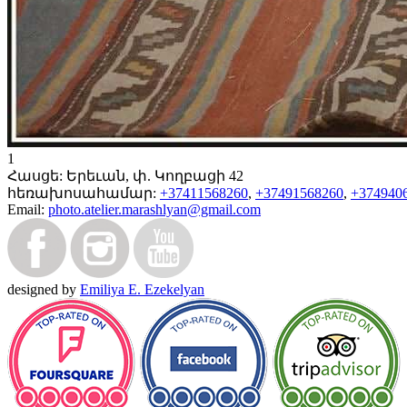
1
Հասցե:
Երեւան, փ. Կողբացի 42
հեռախոսահամար:
+37411568260
,
+37491568260
,
+374940
Email:
photo.atelier.marashlyan@gmail.com
designed by
Emiliya E. Ezekelyan