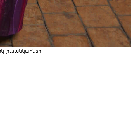
իկ լուսանկարներ։