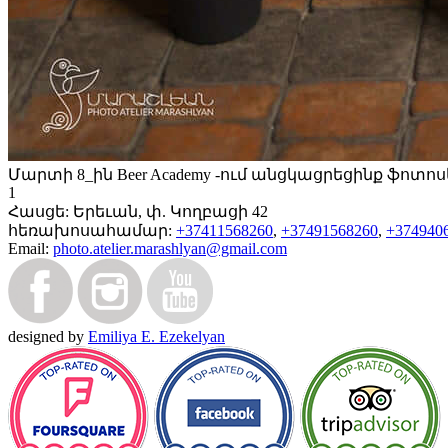
Մարտի 8_ին Beer Academy -ում անցկացրեցինք ֆոտ
1
Հասցե:
Երեւան, փ. Կողբացի 42
հեռախոսահամար:
+37411568260
,
+37491568260
,
+374940
Email:
photo.atelier.marashlyan@gmail.com
designed by
Emiliya E. Ezekelyan