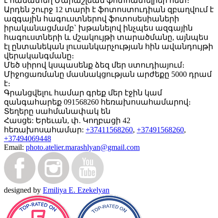
է համատեղ Մարաշլեան ֆոտոատելիեի հետ։
Արդեն շուրջ 12 տարի է ֆոտոստուդիան զբաղվում է
ազգային հագուստներով ֆոտոսեսիաների
իրականացմամբ` խթանելով ինչպես ազգային
հագուստների և մշակույթի տարածմանը, այնպես
էլ ընտանեկան լուսանկարչության հին ավանդույթի
վերականգմանը։
Մեծ սիրով կսպասենք ձեզ մեր ստուդիայում։
Միջոցառմանը մասնակցության արժեքը 5000 դրամ
է։
Գրանցվելու համար գրեք մեր էջին կամ
զանգահարեք 091568260 հեռախոսահամարով։
Տեղերը սահմանափակ են
Հասցե:
Երեւան, փ. Կողբացի 42
հեռախոսահամար:
+37411568260
,
+37491568260
,
+37494069448
Email:
photo.atelier.marashlyan@gmail.com
designed by
Emiliya E. Ezekelyan