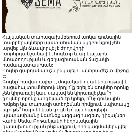
Հայկական տարազախմբերում առկա գունային
տարբերակները պատահական սկզբունքով չեն
արվել: Այն ձևավորվել է ժողովրդի
խորհրդանշանային, հոգևոր և արեալային
մտածողության և գեղագիտական ճաշակի
համապատասխան:
Գույնը զարդանախշն ընկալելու անհրաժեշտ միջոց
է:
Գույնը՝ հավատալիք է, մոգական ու աներևութային
բացահայտումներով։ Արդյո՞ք եղել են գույներ որոնք
չեն կիրառվել կամ սակավ են կիրառվել,կա՞ր
գույներ որոնք արգելված էր կրելը, ի՞նչ գունային
խմբեր կա տարազի ստեղծման հիմքում, սպիտակը
սգո թե՞ հարսնեկան գույն էր՝ այս հարցերի
պատասխանը կգտնեք ազգագրագետ, դիզայներ
Վահե Սեմա Քոթանյանի հեղինակային
դասախոսության ընթացքում, որը կազմակերպվել