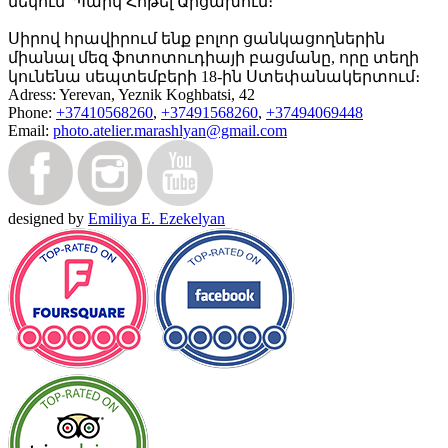
մեկում՝ Պարկ Հոթել Արցախում։
Սիրով հրավիրում ենք բոլոր ցանկացողներին
միանալ մեզ ֆոտոտուդիայի բացմանը, որը տեղի
կունենա սեպտեմբերի 18-ին Ստեփանակերտում։
Adress:
Yerevan, Yeznik Koghbatsi, 42
Phone:
+37410568260
,
+37491568260
,
+37494069448
Email:
photo.atelier.marashlyan@gmail.com
designed by
Emiliya E. Ezekelyan