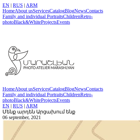
EN
|
RUS
|
ARM
Home
About us
Services
Catalog
Blog
News
Contacts
Family and individual Portraits
Children
Retro-
photo
Black&White
Projects
Events
Home
About us
Services
Catalog
Blog
News
Contacts
Family and individual Portraits
Children
Retro-
photo
Black&White
Projects
Events
EN
|
RUS
|
ARM
Մենք արդեն Արցախում ենք
06 september, 2021