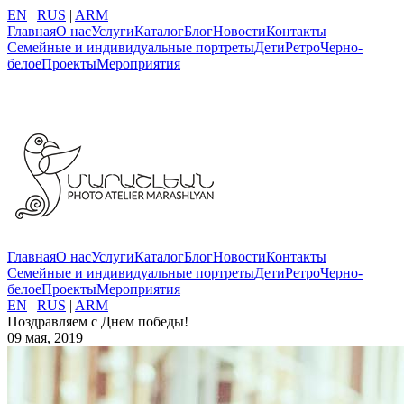
EN
|
RUS
|
ARM
Главная
О нас
Услуги
Каталог
Блог
Новости
Контакты
Семейные и индивидуальные портреты
Дети
Ретро
Черно-
белое
Проекты
Мероприятия
Главная
О нас
Услуги
Каталог
Блог
Новости
Контакты
Семейные и индивидуальные портреты
Дети
Ретро
Черно-
белое
Проекты
Мероприятия
EN
|
RUS
|
ARM
Поздравляем с Днем победы!
09 мая, 2019