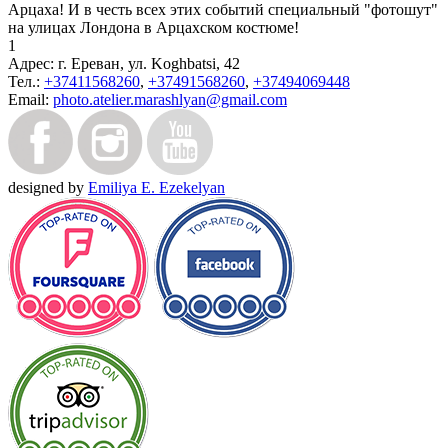
Арцаха! И в честь всех этих событий специальный "фотошут"
на улицах Лондона в Арцахском костюме!
1
Адрес:
г. Ереван, ул. Koghbatsi, 42
Тел.:
+37411568260
,
+37491568260
,
+37494069448
Email:
photo.atelier.marashlyan@gmail.com
designed by
Emiliya E. Ezekelyan