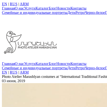
EN
|
RUS
|
ARM
Главная
О нас
Услуги
Каталог
Блог
Новости
Контакты
Семейные и индивидуальные портреты
Дети
Ретро
Черно-белое
Главная
О нас
Услуги
Каталог
Блог
Новости
Контакты
Семейные и индивидуальные портреты
Дети
Ретро
Черно-белое
EN
|
RUS
|
ARM
Photo Atelier Marashlyan costumes at “International Traditional Fas
03 июня, 2019