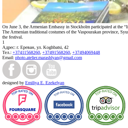
On June 3, the Armenian Embassy in Stockholm participated at the “
The Armenian traditional costumes of the Vaspourakan province, Syu
the festival.
1
Адрес:
г. Ереван, ул. Koghbatsi, 42
Тел.:
+37411568260
,
+37491568260
,
+37494069448
Email:
photo.atelier.marashlyan@gmail.com
designed by
Emiliya E. Ezekelyan