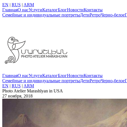
EN
|
RUS
|
ARM
Главная
О нас
Услуги
Каталог
Блог
Новости
Контакты
Семейные и индивидуальные портреты
Дети
Ретро
Черно-белое
Главная
О нас
Услуги
Каталог
Блог
Новости
Контакты
Семейные и индивидуальные портреты
Дети
Ретро
Черно-белое
EN
|
RUS
|
ARM
Photo Atelier Marashlyan in USA
27 ноября, 2018