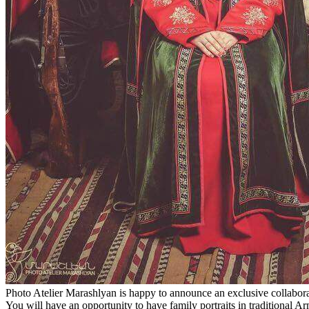
Photo Atelier Marashlyan is happy to announce an exclusive collabora
You will have an opportunity to have family portraits in traditional 