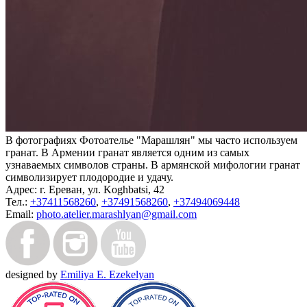
В фотографиях Фотоателье "Марашлян" мы часто используем
гранат. В Армении гранат является одним из самых
узнаваемых символов страны. В армянской мифологии гранат
символизирует плодородие и удачу.
Адрес:
г. Ереван, ул. Koghbatsi, 42
Тел.:
+37411568260
,
+37491568260
,
+37494069448
Email:
photo.atelier.marashlyan@gmail.com
designed by
Emiliya E. Ezekelyan