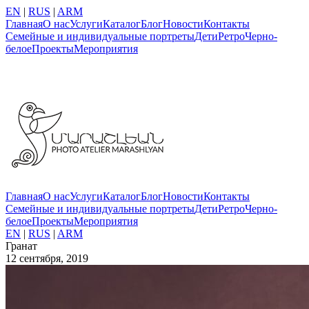
EN
|
RUS
|
ARM
Главная
О нас
Услуги
Каталог
Блог
Новости
Контакты
Семейные и индивидуальные портреты
Дети
Ретро
Черно-
белое
Проекты
Мероприятия
Главная
О нас
Услуги
Каталог
Блог
Новости
Контакты
Семейные и индивидуальные портреты
Дети
Ретро
Черно-
белое
Проекты
Мероприятия
EN
|
RUS
|
ARM
Гранат
12 сентября, 2019