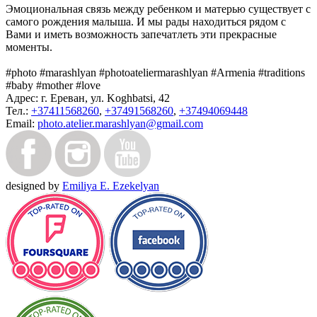
Эмоциональная связь между ребенком и матерью существует с
самого рождения малыша. И мы рады находиться рядом с
Вами и иметь возможность запечатлеть эти прекрасные
моменты.
#photo #marashlyan #photoateliermarashlyan #Armenia #traditions
#baby #mother #love
Адрес:
г. Ереван, ул. Koghbatsi, 42
Тел.:
+37411568260
,
+37491568260
,
+37494069448
Email:
photo.atelier.marashlyan@gmail.com
designed by
Emiliya E. Ezekelyan