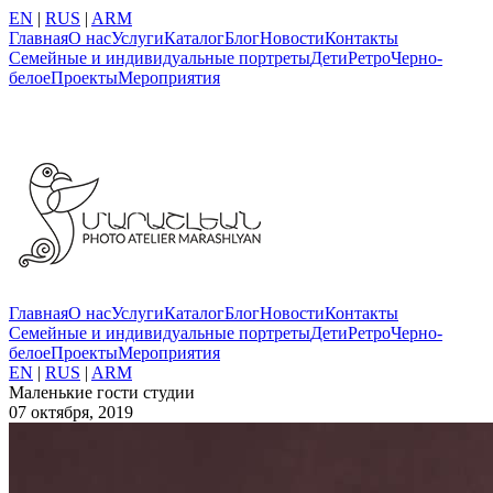
EN
|
RUS
|
ARM
Главная
О нас
Услуги
Каталог
Блог
Новости
Контакты
Семейные и индивидуальные портреты
Дети
Ретро
Черно-
белое
Проекты
Мероприятия
Главная
О нас
Услуги
Каталог
Блог
Новости
Контакты
Семейные и индивидуальные портреты
Дети
Ретро
Черно-
белое
Проекты
Мероприятия
EN
|
RUS
|
ARM
Маленькие гости студии
07 октября, 2019