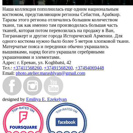
Наша коллекция пополнилась еще одним национальным
костюмом, представляющим регионы Себастия, Арабкир.
Таразы этого региона отличались большим количеством
ткани, так как именно там производилась большая часть
тканей, которая потом перевозилась на продажу в Ван,
Тигранакерт и другие города Исторической Армении. Для
одного костюма нужно было более 5 метров хлопковой ткани.
Матерчатые пояса и передники обычно украшались
вышивками, наряд богато украшали серебряными
украшениями и элементами.
Адрес:
г. Ереван, ул. Koghbatsi, 42
Тел.:
+37411568260
,
+37491568260
,
+37494069448
Email:
photo.atelier.marashlyan@gmail.com
designed by
Emiliya E. Ezekelyan