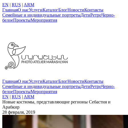
EN
|
RUS
|
ARM
Главная
О нас
Услуги
Каталог
Блог
Новости
Контакты
Семейные и индивидуальные портреты
Дети
Ретро
Черно-
белое
Проекты
Мероприятия
Главная
О нас
Услуги
Каталог
Блог
Новости
Контакты
Семейные и индивидуальные портреты
Дети
Ретро
Черно-
белое
Проекты
Мероприятия
EN
|
RUS
|
ARM
Новые костюмы, представляющие регионы Себастия и
Арабкир
28 февраля, 2019